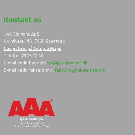
Kontakt os
​Jysk El​eme​nt ApS
Holmhuse 14A, 7860 Spøttrup
Navigation på Google Maps
Telefon:
23 25 12 40
E-mail vedr. byggeri:
tm@jyskelement.dk​​
E-mail vedr. faktura mv.:
faktura@jyskelement.dk